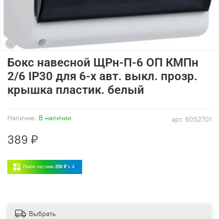
Бокс навесной ЩРн-П-6 ОП КМПн
2/6 IP30 для 6-х авт. выкл. прозр.
крышка пластик. белый
Наличие:
В наличии
арт.
6052701
389 ₽
Плати частями
250 ₽
x 4
Выбрать