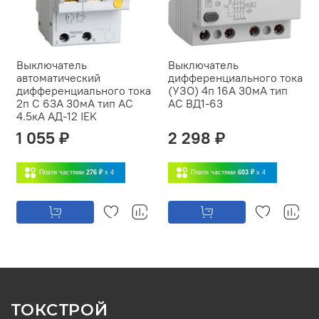
Выключатель
Выключатель
автоматический
дифференциального тока
дифференциального тока
(УЗО) 4п 16А 30мА тип
2п C 63А 30мА тип AC
AC ВД1-63
4.5кА АД-12 IEK
1 055 ₽
2 298 ₽
Плати частями
276 ₽
x 4
Плати частями
603 ₽
x 4
ТОКСТРОЙ