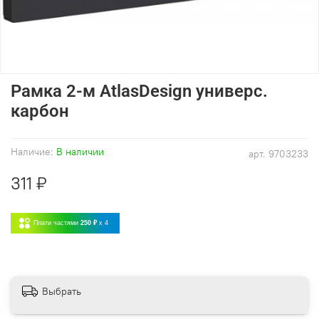
Рамка 2-м AtlasDesign универс.
карбон
Наличие:
В наличии
арт.
9703233
311 ₽
Плати частями
250 ₽
x 4
Выбрать