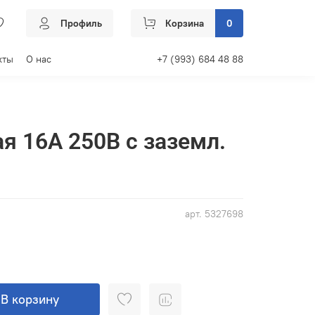
Профиль
Корзина
0
кты
О нас
+7 (993) 684 48 88
ая 16А 250В с заземл.
арт.
5327698
В корзину