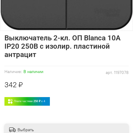
Выключатель 2-кл. ОП Blanca 10А
IP20 250В с изолир. пластиной
антрацит
Наличие:
В наличии
арт.
1197078
342 ₽
Плати частями
250 ₽
x 4
Выбрать