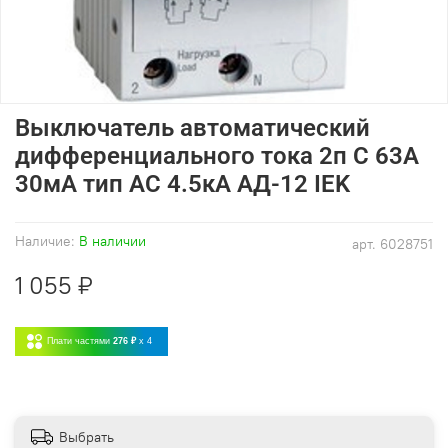
Выключатель автоматический
дифференциального тока 2п C 63А
30мА тип AC 4.5кА АД-12 IEK
Наличие:
В наличии
арт.
6028751
1 055 ₽
Плати частями
276 ₽
x 4
Выбрать